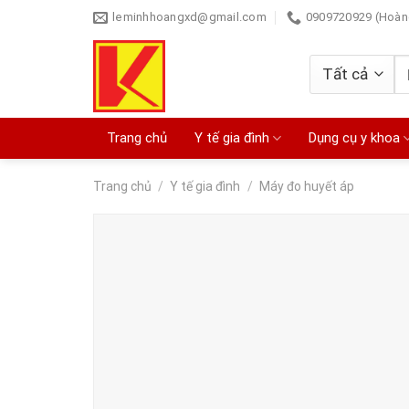
Bỏ
leminhhoangxd@gmail.com
0909720929 (Hoàn
qua
nội
T
dung
ki
Trang chủ
Y tế gia đình
Dụng cụ y khoa
Trang chủ
/
Y tế gia đình
/
Máy đo huyết áp
Add
wish