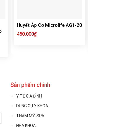
Huyết Áp Cơ Microlife AG1-20
Máy Đo Huyết Áp
o
Giọng Nói Yuwell
450.000
₫
1.000.000
₫
Sản phẩm chính
Y TẾ GIA ĐÌNH
DỤNG CỤ Y KHOA
THẨM MỸ, SPA
NHA KHOA