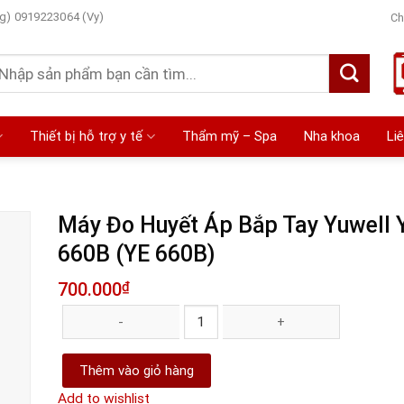
g) 0919223064 (Vy)
Ch
ìm
ếm:
Thiết bị hỗ trợ y tế
Thẩm mỹ – Spa
Nha khoa
Li
Máy Đo Huyết Áp Bắp Tay Yuwell 
660B (YE 660B)
 to
700.000
₫
list
Máy Đo Huyết Áp Bắp Tay Yuwell YE-660B (YE 660B) số lượn
Thêm vào giỏ hàng
Add to wishlist