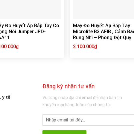
y Đo Huyết Áp Bắp Tay Có
Máy Đo Huyết Áp Bắp Tay
ọng Nói Jumper JPD-
Microlife B3 AFIB , Cảnh Bá
AA11
Rung Nhĩ – Phòng Đột Quỵ
100.000
₫
2.100.000
₫
Đăng ký nhận tư vấn
 y tế
Vui lòng nhập địa chỉ email để nhận bản tin
khuyến mại hàng tuần của chúng tôi: