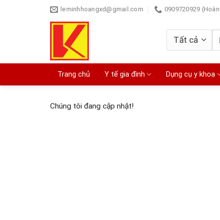
Bỏ
leminhhoangxd@gmail.com
0909720929 (Hoàn
qua
nội
T
dung
ki
Trang chủ
Y tế gia đình
Dụng cụ y khoa
Chúng tôi đang cập nhật!