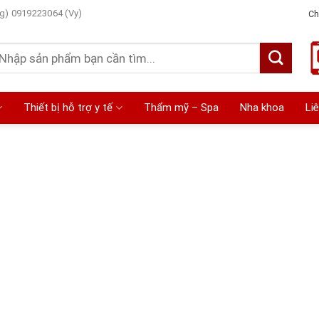
g) 0919223064 (Vy)
Ch
ìm
ếm:
Thiết bị hỗ trợ y tế
Thẩm mỹ – Spa
Nha khoa
Li