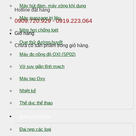
Máy hút đàm, máy xông khí dung
Hotline đặt hàng
Máy massage trị liệu.
0909.720.929 - 0919.223.064
Nệm hơi chống loét
Giỏ hàng
Que thử đường huyết
Chưa có sản phẩm trong giỏ hàng.
Máy đo nồng độ OXI (SP02)
Vớ suy giãn tĩnh mạch
Máy tạo Oxy
Nhiệt kế
Thể dục thể thao
Dụng cụ y khoa
Đai nẹp các loại