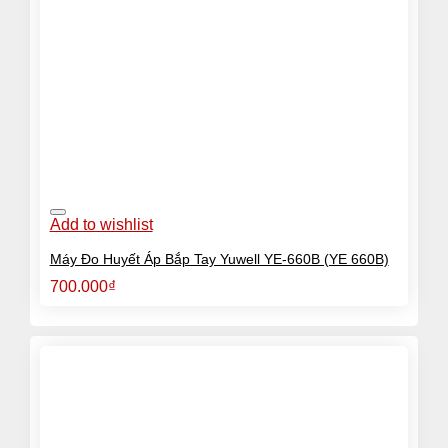
Add to wishlist
Máy Đo Huyết Áp Bắp Tay Yuwell YE-660B (YE 660B)
700.000
₫