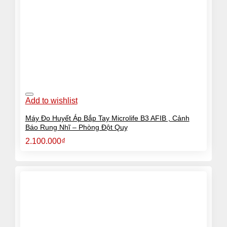
Add to wishlist
Máy Đo Huyết Áp Bắp Tay Microlife B3 AFIB , Cảnh
Báo Rung Nhĩ – Phòng Đột Quỵ
2.100.000
₫