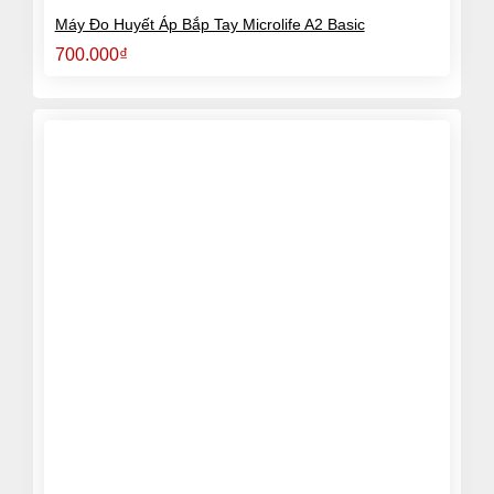
Máy Đo Huyết Áp Bắp Tay Microlife A2 Basic
700.000
₫