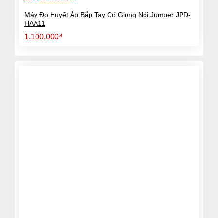
Máy Đo Huyết Áp Bắp Tay Có Giọng Nói Jumper JPD-
HAA11
1.100.000
₫