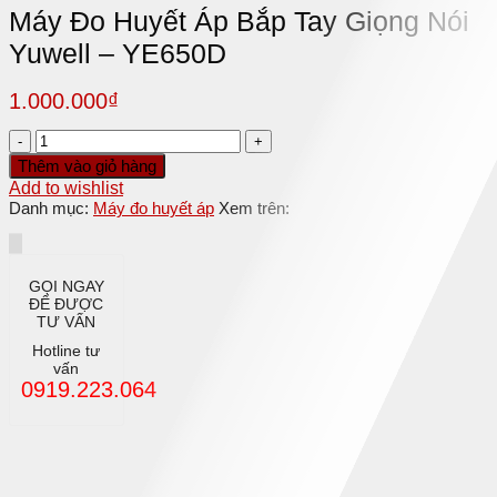
Máy Đo Huyết Áp Bắp Tay Giọng Nói
Yuwell – YE650D
1.000.000
₫
Máy
Đo
Thêm vào giỏ hàng
Huyết
Add to wishlist
Áp
Danh mục:
Máy đo huyết áp
Xem trên:
Bắp
Tay
Giọng
Nói
GỌI NGAY
Yuwell
ĐỂ ĐƯỢC
-
TƯ VẤN
YE650D
Hotline tư
số
vấn
lượng
0919.223.064