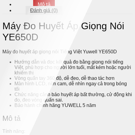
Mô tả
Đánh giá (0)
Máy Đo Huyết Áp Giọng Nói
YE650D
Máy đo huyết áp giọng nói Tiếng Việt Yuwell YE650D
Hướng dẫn và đọc kết quả đo bằng giọng nói tiếng
Việt, phù hợp cho người lớn tuổi, mắt kém hoặc người
khiếm thị
Vòng quấn tay 360 độ, dễ đeo, dễ thao tác hơn
Màn hình LCD, nền cam, dễ nhìn ngay cả trong bóng
tối
Chức năng cảnh báo huyết áp bất thường, cử động khi
đo, đeo vòng quấn sai.
Bảo hành chính hãng YUWELL 5 năm
Mô tả
Tính năng: