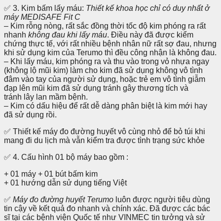
✅ 3. Kim bấm lấy máu:
Thiết kế khoa học chỉ có duy nhất ở
máy MEDISAFE Fit C
– Kim rỗng nòng, rất sắc đồng thời tốc độ kim phóng ra rất
nhanh
không đau khi lấy máu
. Điều này đã được kiểm
chứng thực tế, với rất nhiều bệnh nhân nữ rất sợ đau, nhưng
khi sử dụng kim của Terumo thì đều công nhận là không đau.
– Khi lấy máu, kim phóng ra và thu vào trong vỏ nhựa ngay
(không lộ mũi kim) làm cho kim đã sử dụng không vô tình
đâm vào tay của người sử dụng, hoặc trẻ em vô tình giẫm
đạp lên mũi kim đã sử dụng tránh gây thương tích và
tránh lây lan mầm bệnh.
– Kim có dấu hiệu để rất dễ dàng phân biệt là kim mới hay
đã sử dụng rồi.
✅ Thiết kế máy đo đường huyết vô cùng nhỏ để bỏ túi khi
mang đi du lịch mà vẫn kiểm tra được tình trạng sức khỏe
✅ 4. Cấu hình 01 bộ máy bao gồm :
+ 01 máy + 01 bút bấm kim
+ 01 hướng dẫn sử dụng tiếng Việt
✅
Máy đo đường huyết Terumo
luôn được người tiêu dùng
tin cậy về kết quả đo nhanh và chính xác. Đã được các bác
sĩ tại các bệnh viện Quốc tế như VINMEC tin tưởng và sử