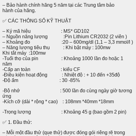
–
Bảo hành chính hãng 5 năm tại các Trung tâm bảo
hành của hãng.
✅ CÁC THÔNG SỐ KỸ THUẬT
– Ký mã hiệu : MS* GD102
– Nguồn năng lượng :Pin Lithium CR2032 (2 viên )
– Khoảng đo :20 – 600mg/dl (1,1 – 3,3 mmol/l )
– Năng lượng tiêu thụ : Khi bật máy : 100mw
Khi tắt máy :100mw
-Tuổi thọ của pin : Khoảng 1000 lần đo hoặc 1
năm
-Cấp an toàn : kiểu CF
-Điều kiện hoạt động : Nhiệt độ : + 10 đến +35độ
-Độ ẩm : 30 -85%
-Bộ nhớ : 500 lần đo cùng ngày giờ tương
ứng
-Kích cỡ (dài * rộng * cao) : 108mm *40mm *18mm
-Trọng lượng : Khoảng 45 g (bao gồm 2 pin)
✅ 1. Đầu thử:
–
Mỗi một đầu thử (que thử) được đóng gói riêng rẽ trong