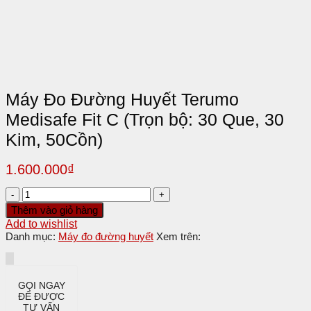
Máy Đo Đường Huyết Terumo
Medisafe Fit C (Trọn bộ: 30 Que, 30
Kim, 50Cồn)
1.600.000
₫
Máy
Đo
Thêm vào giỏ hàng
Đường
Add to wishlist
Huyết
Danh mục:
Máy đo đường huyết
Xem trên:
Terumo
Medisafe
Fit
C
GỌI NGAY
(Trọn
ĐỂ ĐƯỢC
bộ:
TƯ VẤN