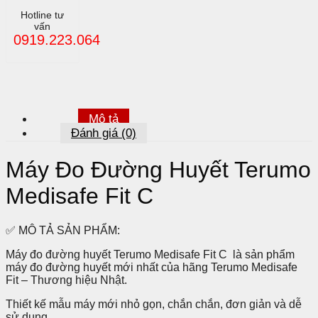
30
Hotline tư
Que,
vấn
30
0919.223.064
Kim,
50Cồn)
số
lượng
Mô tả
Đánh giá (0)
Máy Đo Đường Huyết Terumo
Medisafe Fit C
✅ MÔ TẢ SẢN PHẨM:
Máy đo đường huyết Terumo Medisafe Fit C
là sản phẩm
máy đo đường huyết mới nhất của hãng Terumo Medisafe
Fit – Thương hiệu Nhật.
Thiết kế mẫu máy mới nhỏ gọn, chắn chắn, đơn giản và dễ
sử dụng.