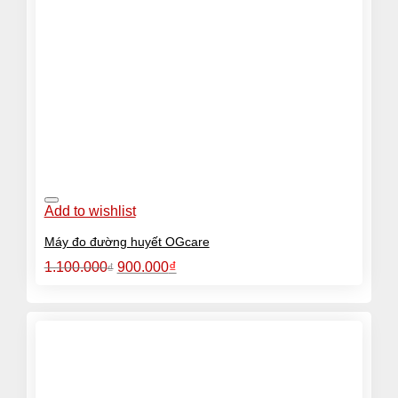
Add to wishlist
Máy đo đường huyết OGcare
Giá
Giá
₫
1.100.000
900.000
₫
gốc
hiện
là:
tại
1.100.000₫.
là:
900.000₫.