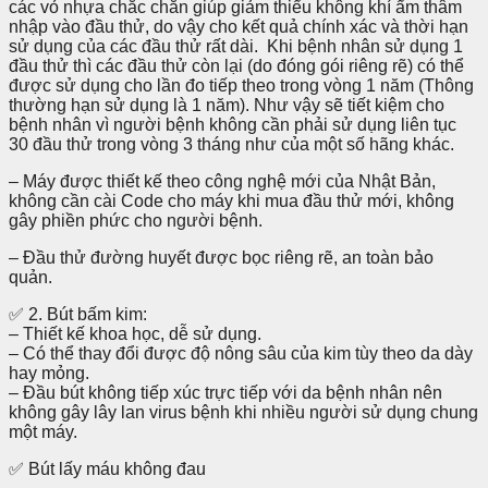
các vỏ nhựa chắc chắn giúp giảm thiểu không khí ẩm thâm
nhập vào đầu thử, do vậy cho kết quả chính xác và thời hạn
sử dụng của các đầu thử rất dài. Khi bệnh nhân sử dụng 1
đầu thử thì các đầu thử còn lại (do đóng gói riêng rẽ) có thể
được sử dụng cho lần đo tiếp theo trong vòng 1 năm (Thông
thường hạn sử dụng là 1 năm). Như vậy sẽ tiết kiệm cho
bệnh nhân vì người bệnh không cần phải sử dụng liên tục
30 đầu thử trong vòng 3 tháng như của một số hãng khác.
– Máy được thiết kế theo công nghệ mới của Nhật Bản,
không cần cài Code cho máy khi mua đầu thử mới, không
gây phiền phức cho người bệnh.
– Đầu thử đường huyết được bọc riêng rẽ, an toàn bảo
quản.
✅ 2. Bút bấm kim:
– Thiết kế khoa học, dễ sử dụng.
– Có thể thay đổi được độ nông sâu của kim tùy theo da dày
hay mỏng.
– Đầu bút không tiếp xúc trực tiếp với da bệnh nhân nên
không gây lây lan virus bệnh khi nhiều người sử dụng chung
một máy.
✅ Bút lấy máu không đau