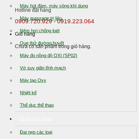
Máy hút đàm, máy xông khí dung
Hotline đặt hàng
Máy massage trị liệu.
0909.720.929 - 0919.223.064
Nệm hơi chống loét
Giỏ hàng
Que thử đường huyết
Chưa có sản phẩm trong giỏ hàng.
Máy đo nồng độ OXI (SP02)
Vớ suy giãn tĩnh mạch
Máy tạo Oxy
Nhiệt kế
Thể dục thể thao
Dụng cụ y khoa
Đai nẹp các loại