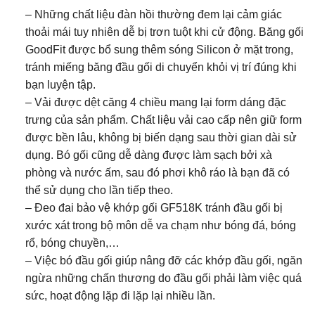
– Những chất liệu đàn hồi thường đem lại cảm giác
thoải mái tuy nhiên dễ bị trơn tuột khi cử động. Băng gối
GoodFit được bổ sung thêm sóng Silicon ở mặt trong,
tránh miếng băng đầu gối di chuyển khỏi vị trí đúng khi
bạn luyện tập.
– Vải được dệt căng 4 chiều mang lại form dáng đặc
trưng của sản phẩm. Chất liệu vải cao cấp nên giữ form
được bền lâu, không bị biến dạng sau thời gian dài sử
dụng. Bó gối cũng dễ dàng được làm sạch bởi xà
phòng và nước ấm, sau đó phơi khô ráo là bạn đã có
thể sử dụng cho lần tiếp theo.
– Đeo đai bảo vệ khớp gối GF518K tránh đầu gối bị
xước xát trong bộ môn dễ va chạm như bóng đá, bóng
rổ, bóng chuyền,…
– Việc bó đầu gối giúp nâng đỡ các khớp đầu gối, ngăn
ngừa những chấn thương do đầu gối phải làm việc quá
sức, hoạt động lặp đi lặp lại nhiều lần.