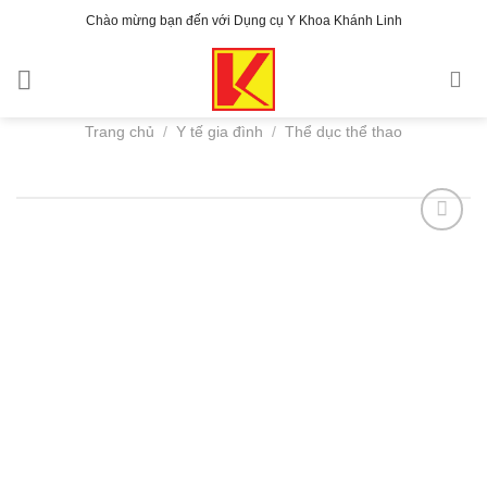
Bỏ
Chào mừng bạn đến với Dụng cụ Y Khoa Khánh Linh
qua
nội
dung
Trang chủ
/
Y tế gia đình
/
Thể dục thể thao
Add to
wishlist