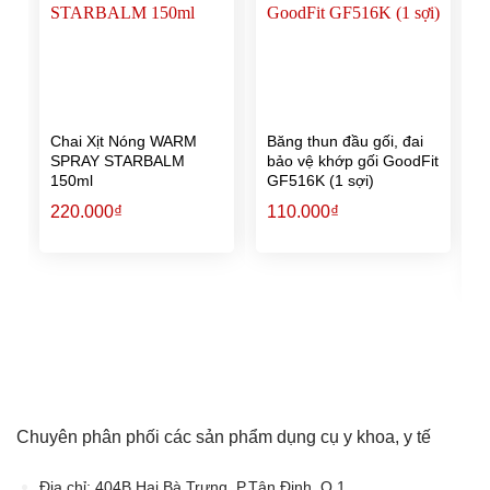
wishlist
wishlist
Chai Xịt Nóng WARM
Băng thun đầu gối, đai
SPRAY STARBALM
bảo vệ khớp gối GoodFit
150ml
GF516K (1 sợi)
220.000
₫
110.000
₫
G
g
l
1
Chuyên phân phối các sản phẩm dụng cụ y khoa, y tế
Địa chỉ:
404B Hai Bà Trưng, P.Tân Định, Q.1