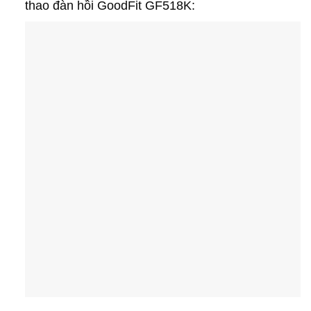
thao đàn hồi GoodFit GF518K: