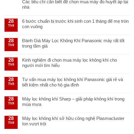
Các tiêu chí cần biết để chọn mua máy đo huyết áp tại
nhà
28
6 bước chuẩn bị trước khi sinh con 1 tháng để mẹ tròn
Th9
con vuông
28
Đánh Giá Máy Lọc Không Khí Panasonic máy rất tốt
Th9
trong tầm giá
28
Kinh nghiệm đi chọn mua máy lọc không khí cho
Th9
người mới tìm hiểu
28
Tư vấn mua máy lọc không khí Panasonic giá rẻ và
Th9
tiết kiệm nhất cho hộ gia đình
28
Máy lọc không khí Sharp – giải pháp không khí trong
Th9
mùa mưa
28
Máy lọc không khí sở hữu công nghệ Plasmacluster
Th9
Ion vượt trội